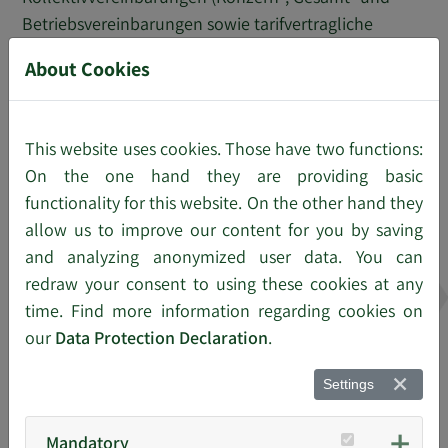
Betriebsvereinbarungen sowie tarifvertragliche
Regelungen) gem. Art. 6 Abs. 1 b) i.V.m. Art. 88 Abs. 1
About Cookies
DS-GVO i.V.m. § 26 Abs. 4 BDSG sowie ggf. Ihre
gesonderten Einwilligungen gem. Art. 6 Abs. 1 a), 7
DS-GVO i.V.m. § 26 Abs. 2 BDSG (z.B. bei
This website uses cookies. Those have two functions:
Videoaufnahmen) als datenschutzrecht-liche
On the one hand they are providing basic
Erlaubnisvorschrift herangezogen werden.
functionality for this website. On the other hand they
allow us to improve our content for you by saving
Ihre Daten verarbeiten wir auch, um unsere
and analyzing anonymized user data. You can
rechtlichen Pflichten als Arbeitgeber insbesondere im
redraw your consent to using these cookies at any
Bereich des Steuer- und Sozialversicherungsrechts
time. Find more information regarding cookies on
erfüllen zu können. Dies erfolgt auf Grundlage von
our
Data Protection Declaration
.
Art. 6 Abs. 1 c) DS-GVO i.V.m. § 26 BDSG.
Soweit erforderlich verarbeiten wir Ihre Daten zudem
Settings
auf Grundlage von Art. 6 Abs. 1 f) DS-GVO, um
berechtigte Interessen von uns oder von Dritten (z.B.
Mandatory