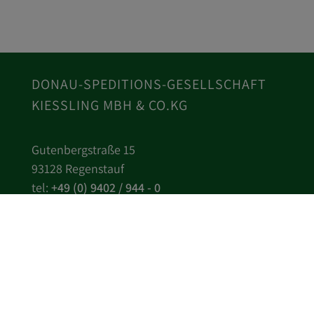
DONAU-SPEDITIONS-GESELLSCHAFT
KIESSLING MBH & CO.KG
Gutenbergstraße 15
93128 Regenstauf
tel:
+49 (0) 9402 / 944 - 0
fax: +49 (0) 9402 - 944 - 111
eMail:
info
kiessling-spedition.de
General terms & conditions
How to find us
Sitemap