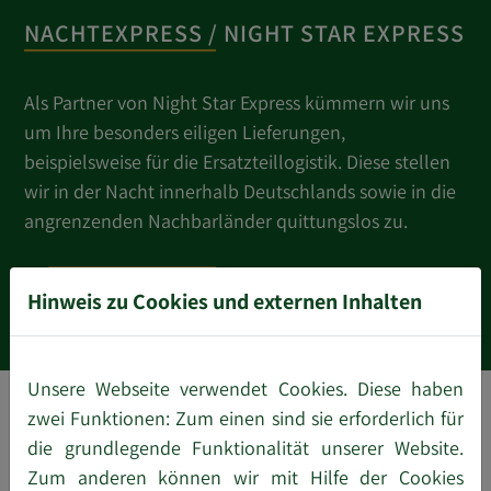
NACHTEXPRESS / NIGHT STAR EXPRESS
Als Partner von Night Star Express kümmern wir uns
um Ihre besonders eiligen Lieferungen,
beispielsweise für die Ersatzteillogistik. Diese stellen
wir in der Nacht innerhalb Deutschlands sowie in die
angrenzenden Nachbarländer quittungslos zu.
Mehr erfahren
Hinweis zu Cookies und externen Inhalten
Unsere Webseite verwendet Cookies. Diese haben
zwei Funktionen: Zum einen sind sie erforderlich für
die grundlegende Funktionalität unserer Website.
Zum anderen können wir mit Hilfe der Cookies