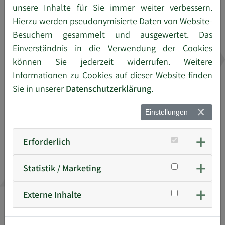
unsere Inhalte für Sie immer weiter verbessern.
Hierzu werden pseudonymisierte Daten von Website-
Besuchern gesammelt und ausgewertet. Das
Einverständnis in die Verwendung der Cookies
können Sie jederzeit widerrufen. Weitere
Informationen zu Cookies auf dieser Website finden
Sie in unserer
Datenschutzerklärung
.
GEFAHRSTOFFLOGISTIK
Einstellungen
Manche Güter brauchen besonders viel Sicherheit.
Erforderlich
Neben der Gefahrgutberatung und dem
Gefahrguttransport übernehmen wir für Sie die
Statistik / Marketing
sichere Lagerung von Gefahrstoffen in unserem
Gefahrstofflager mit 17.000 Palettenstellplätzen.
Externe Inhalte
Mehr erfahren