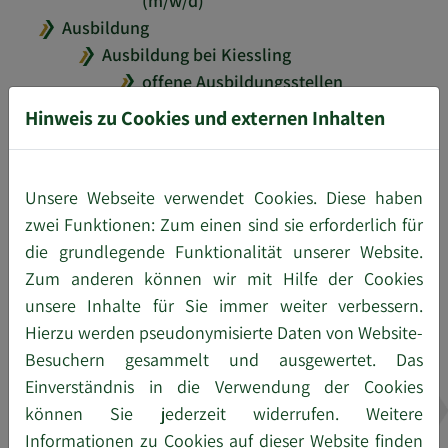
(m/w/d)
Ausbildung
Ausbildung bei Kiessling
offene Ausbildungsstellen
Fachkraft für Lagerlogistik
Hinweis zu Cookies und externen Inhalten
(m/w/d)
Kaufmann / Kauffrau für
Büromanagement (m/w/d)
Unsere Webseite verwendet Cookies. Diese haben
Kaufmann / Kauffrau für
zwei Funktionen: Zum einen sind sie erforderlich für
Spedition und
die grundlegende Funktionalität unserer Website.
Logistikdienstleistung (m/w/d)
Zum anderen können wir mit Hilfe der Cookies
Fachinformatiker -
unsere Inhalte für Sie immer weiter verbessern.
Fachrichtung
Hierzu werden pseudonymisierte Daten von Website-
Anwendungsentwicklung
Besuchern gesammelt und ausgewertet. Das
(m/w/d)
Einverständnis in die Verwendung der Cookies
Bewerbungstipps
können Sie jederzeit widerrufen. Weitere
Häufig gestellte Fragen
Informationen zu Cookies auf dieser Website finden