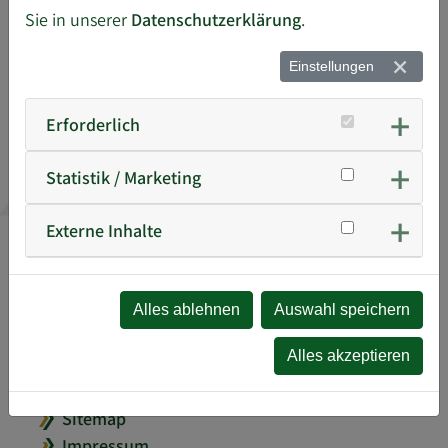
Schülerpraktikum
Sie in unserer
Datenschutzerklärung
.
Unsere Azubis
Kontakt
Einstellungen
Kontakt & Anfahrt
Ansprechpartner
Erforderlich
Ansprechpartner Übersicht
News / Azubiblog
Statistik / Marketing
Externe Inhalte
Sendungsverfolgung
Frachtkostenanfrage
Cargoclix
Alles ablehnen
Auswahl speichern
Kundenbereich
Alles akzeptieren
AGB
Anfahrt
Sitemap
Impressum