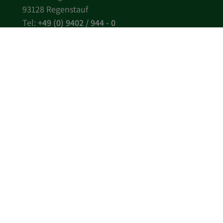
93128 Regenstauf
Tel:
+49 (0) 9402 / 944 - 0
Fax: +49 (0) 9402 / 944 - 111
E-Mail:
info
kiessling-spedition.de
AGB
Anfahrt
Sitemap
Impressum
Datenschutz
Hinweisgebersystem
Informationen zum Schutz der Öffentlichkeit
Richtlinie Menschenrechte und
Arbeitsbedingungen